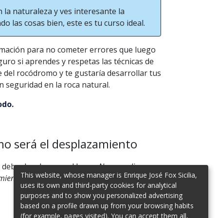
 la naturaleza y ves interesante la
do las cosas bien, este es tu curso ideal.
mación para no cometer errores que luego
ro si aprendes y respetas las técnicas de
e del rocódromo y te gustaría desarrollar tus
 seguridad en la roca natural.
odo.
o será el desplazamiento
e debe desplazarse al lugar.
No se realizan
This website, whose manager is Enrique José Fox Sicilia,
ientos por parte de Climbing Canarias.
uses its own and third-party cookies for analytical
purposes and to show you personalized advertising
based on a profile drawn up from your browsing habits
(for example, pages visited). You can accept them all,