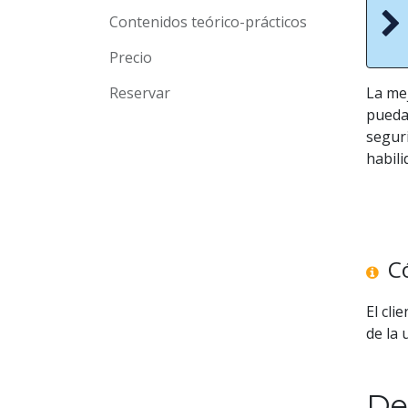
Contenidos teórico-prácticos
Precio
Reservar
La me
pueda
seguri
habili
Có
El cli
de la 
De