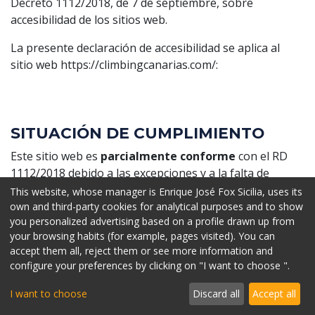
Decreto 1112/2018, de 7 de septiembre, sobre
accesibilidad de los sitios web.
La presente declaración de accesibilidad se aplica al
sitio web https://climbingcanarias.com/:
SITUACIÓN DE CUMPLIMIENTO
Este sitio web es
parcialmente conforme
con el RD
1112/2018 debido a las excepciones y a la falta de
conformidad de los aspectos que se indican en el
This website, whose manager is Enrique José Fox Sicilia, uses its
siguiente punto.
own and third-party cookies for analytical purposes and to show
you personalized advertising based on a profile drawn up from
your browsing habits (for example, pages visited). You can
CONTENIDO NO ACCESIBLE
accept them all, reject them or see more information and
configure your preferences by clicking on "I want to choose ".
El contenido que se recoge a continuación no es
accesible por lo siguiente:
I want to choose
Discard all
Accept all